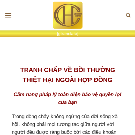
Chuyển
đến
nội
TRANH CHẤP BỒI THƯỜNG
dung
THIỆT HẠI NGOÀI HỢP ĐỒNG
[gtranslate]
TRANH CHẤP VỀ BỒI THƯỜNG
THIỆT HẠI NGOÀI HỢP ĐỒNG
Cẩm nang pháp lý toàn diện bảo vệ quyền lợi
của bạn
Trong dòng chảy không ngừng của đời sống xã
hội, không phải mọi tương tác giữa người với
người đều được ràng buộc bởi các điều khoản