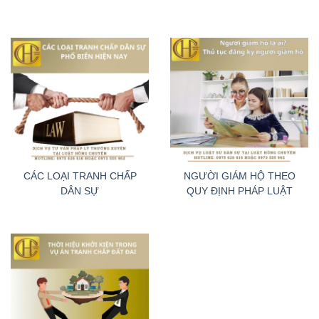
TRANH CHẤP BỒI THƯỜNG THIỆT HẠI NGOÀI HỢP ĐỒNG
CÁC LOẠI TRANH CHẤP
NGƯỜI GIÁM HỘ THEO
DÂN SỰ
QUY ĐỊNH PHÁP LUẬT