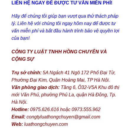
LIÊN HỆ NGAY ĐỂ ĐƯỢC TƯ VẤN MIỄN PHÍ!
Hãy để chúng tôi giúp bạn vượt qua thử thách pháp
lý. Liên hệ với chúng tôi ngay hôm nay để được tư
vấn miễn phí và bắt đầu hành trình bảo vệ quyền lợi
của bạn!
CÔNG TY LUẬT TNHH HỒNG CHUYÊN VÀ
CỘNG SỰ
Trụ sở chính:
5A Ngách 41 Ngõ 172 Phố Đại Từ,
Phường Đại Kim, Quận Hoàng Mai, TP Hà Nội.
Văn phòng giao dịch:
Tầng 6, Ô32-V5A Khu đô thị
mới Văn Phú, phường Phú La, quận Hà Đông, Tp.
Hà Nội.
Hotline:
0975.626.616 hoặc 0973.555.962
Email:
congtyluathongchuyen@gmail.com
Web:
luathongchuyen.com