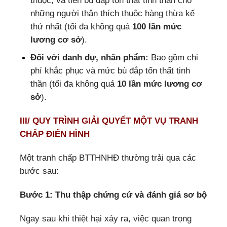
thuộc, và tiền bù đắp tổn thất tinh thần cho
những người thân thích thuộc hàng thừa kế
thứ nhất (tối đa không quá
100 lần mức
lương cơ sở
).
Đối với danh dự, nhân phẩm:
Bao gồm chi
phí khắc phục và mức bù đắp tổn thất tinh
thần (tối đa không quá
10 lần mức lương cơ
sở
).
III/
QUY TRÌNH GIẢI QUYẾT MỘT VỤ TRANH
CHẤP ĐIỂN HÌNH
Một tranh chấp BTTHNHĐ thường trải qua các
bước sau:
Bước 1: Thu thập chứng cứ và đánh giá sơ bộ
Ngay sau khi thiệt hại xảy ra, việc quan trọng