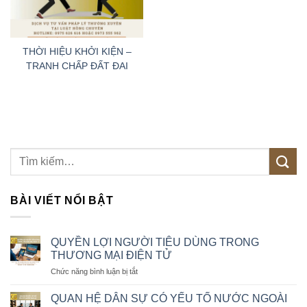
THỜI HIỆU KHỞI KIỆN –
TRANH CHẤP ĐẤT ĐAI
BÀI VIẾT NỔI BẬT
QUYỀN LỢI NGƯỜI TIÊU DÙNG TRONG
THƯƠNG MẠI ĐIỆN TỬ
ở
Chức năng bình luận bị tắt
QUYỀN
LỢI
QUAN HỆ DÂN SỰ CÓ YẾU TỐ NƯỚC NGOÀI
NGƯỜI