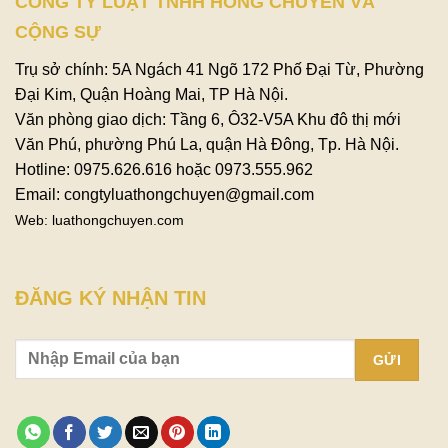
CÔNG TY LUẬT TNHH HỒNG CHUYÊN VÀ
CỘNG SỰ
Trụ sở chính: 5A Ngách 41 Ngõ 172 Phố Đại Từ, Phường
Đại Kim, Quận Hoàng Mai, TP Hà Nội.
Văn phòng giao dịch: Tầng 6, Ô32-V5A Khu đô thị mới
Văn Phú, phường Phú La, quận Hà Đông, Tp. Hà Nội.
Hotline: 0975.626.616 hoặc 0973.555.962
Email: congtyluathongchuyen@gmail.com
Web: luathongchuyen.com
ĐĂNG KÝ NHẬN TIN