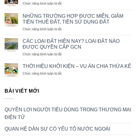
ở
Chức năng bình luận bị tắt
TIÊU
QUAN
DÙNG
HỆ
TRONG
NHỮNG TRƯỜNG HỢP ĐƯỢC MIỄN, GIẢM
DÂN
THƯƠNG
TIỀN THUÊ ĐẤT, TIỀN SỬ DỤNG ĐẤT
SỰ
MẠI
ở
Chức năng bình luận bị tắt
CÓ
ĐIỆN
NHỮNG
YẾU
TỬ
TRƯỜNG
TỐ
CÁC LOẠI ĐẤT HIỆN NAY? LOẠI ĐẤT NÀO
HỢP
NƯỚC
ĐƯỢC QUYỀN CẤP GCN
ĐƯỢC
NGOÀI
ở
Chức năng bình luận bị tắt
MIỄN,
CÁC
GIẢM
LOẠI
TIỀN
THỜI HIỆU KHỞI KIỆN – VỤ ÁN CHIA THỪA KẾ
ĐẤT
THUÊ
ở
Chức năng bình luận bị tắt
HIỆN
ĐẤT,
THỜI
NAY?
TIỀN
HIỆU
LOẠI
SỬ
KHỞI
BÀI VIẾT MỚI
ĐẤT
DỤNG
KIỆN
NÀO
ĐẤT
–
ĐƯỢC
VỤ
QUYỀN
QUYỀN LỢI NGƯỜI TIÊU DÙNG TRONG THƯƠNG MẠI
ÁN
CẤP
CHIA
GCN
ĐIỆN TỬ
THỪA
KẾ
QUAN HỆ DÂN SỰ CÓ YẾU TỐ NƯỚC NGOÀI