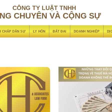
CÔNG TY LUẬT TNHH
NG CHUYÊN VÀ CỘNG SỰ
 đai các thủ tục đất đai
H CHẤP DÂN SỰ
LY HÔN
ĐẤT ĐAI
DOANH NGHIỆP
DỊ