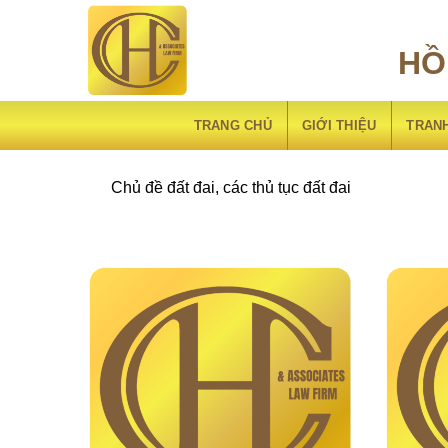
Chuyển
đến
HỒ
nội
Chủ đề đất
dung
TRANG CHỦ
GIỚI THIỆU
TRAN
Chủ đề đất đai, các thủ tục đất đai
Chủ đề đất đai các thủ tục đất đai