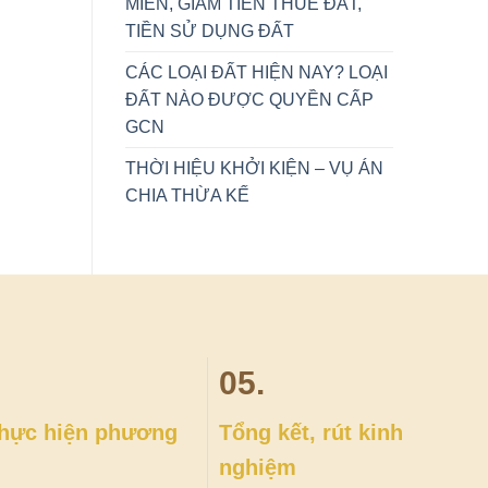
MIỄN, GIẢM TIỀN THUÊ ĐẤT,
TIỀN SỬ DỤNG ĐẤT
CÁC LOẠI ĐẤT HIỆN NAY? LOẠI
ĐẤT NÀO ĐƯỢC QUYỀN CẤP
GCN
THỜI HIỆU KHỞI KIỆN – VỤ ÁN
CHIA THỪA KẾ
05.
 thực hiện phương
Tổng kết, rút kinh
nghiệm