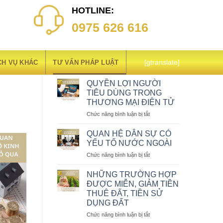
HOTLINE:
0975 626 616
BÀI VIẾT NỔI BẬT
CH VỤ KHÁC
TƯ VẤN PHÁP LUẬT
[gtranslate]
QUYỀN LỢI NGƯỜI
TIÊU DÙNG TRONG
THƯƠNG MẠI ĐIỆN TỬ
ở
Chức năng bình luận bị tắt
QUYỀN
LỢI
QUAN HỆ DÂN SỰ CÓ
NGƯỜI
YẾU TỐ NƯỚC NGOÀI
TIÊU
ở
Chức năng bình luận bị tắt
DÙNG
QUAN
TRONG
HỆ
THƯƠNG
NHỮNG TRƯỜNG HỢP
DÂN
MẠI
ĐƯỢC MIỄN, GIẢM TIỀN
SỰ
ĐIỆN
THUÊ ĐẤT, TIỀN SỬ
CÓ
TỬ
DỤNG ĐẤT
YẾU
TỐ
ở
Chức năng bình luận bị tắt
NƯỚC
NHỮNG