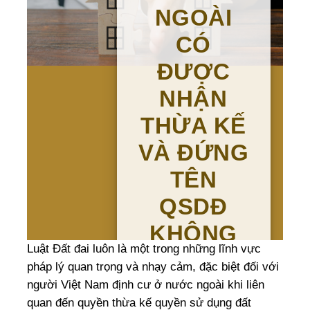
NGOÀI
CÓ
ĐƯỢC
NHẬN
THỪA KẾ
VÀ ĐỨNG
TÊN
QSDĐ
KHÔNG
Luật Đất đai luôn là một trong những lĩnh vực
DỊCH VỤ TƯ VẤN THỪA KẾ DI
pháp lý quan trọng và nhạy cảm, đặc biệt đối với
CHÚC CHUYÊN NGHIỆP
người Việt Nam định cư ở nước ngoài khi liên
LUẬT HỒNG CHUYÊN –
quan đến quyền thừa kế quyền sử dụng đất
NGƯỜI ĐỒNG HÀNH PHÁP LÝ