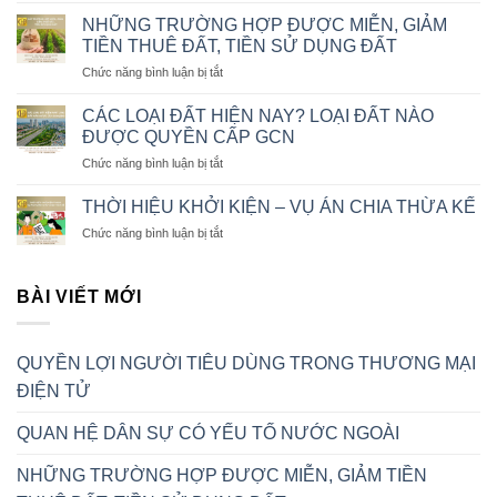
DÙNG
HỆ
TRONG
NHỮNG TRƯỜNG HỢP ĐƯỢC MIỄN, GIẢM
DÂN
THƯƠNG
TIỀN THUÊ ĐẤT, TIỀN SỬ DỤNG ĐẤT
SỰ
MẠI
ở
Chức năng bình luận bị tắt
CÓ
ĐIỆN
NHỮNG
YẾU
TỬ
TRƯỜNG
TỐ
CÁC LOẠI ĐẤT HIỆN NAY? LOẠI ĐẤT NÀO
HỢP
NƯỚC
ĐƯỢC QUYỀN CẤP GCN
ĐƯỢC
NGOÀI
ở
Chức năng bình luận bị tắt
MIỄN,
CÁC
GIẢM
LOẠI
TIỀN
THỜI HIỆU KHỞI KIỆN – VỤ ÁN CHIA THỪA KẾ
ĐẤT
THUÊ
ở
Chức năng bình luận bị tắt
HIỆN
ĐẤT,
THỜI
NAY?
TIỀN
HIỆU
LOẠI
SỬ
KHỞI
BÀI VIẾT MỚI
ĐẤT
DỤNG
KIỆN
NÀO
ĐẤT
–
ĐƯỢC
VỤ
QUYỀN
QUYỀN LỢI NGƯỜI TIÊU DÙNG TRONG THƯƠNG MẠI
ÁN
CẤP
CHIA
GCN
ĐIỆN TỬ
THỪA
KẾ
QUAN HỆ DÂN SỰ CÓ YẾU TỐ NƯỚC NGOÀI
NHỮNG TRƯỜNG HỢP ĐƯỢC MIỄN, GIẢM TIỀN