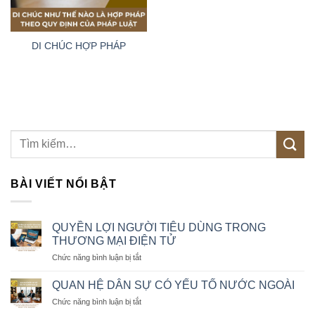
DI CHÚC HỢP PHÁP
BÀI VIẾT NỔI BẬT
QUYỀN LỢI NGƯỜI TIÊU DÙNG TRONG
THƯƠNG MẠI ĐIỆN TỬ
ở
Chức năng bình luận bị tắt
QUYỀN
LỢI
QUAN HỆ DÂN SỰ CÓ YẾU TỐ NƯỚC NGOÀI
NGƯỜI
ở
Chức năng bình luận bị tắt
TIÊU
QUAN