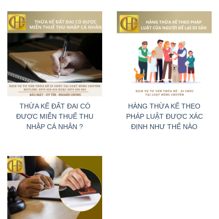
THỪA KẾ ĐẤT ĐAI CÓ
HÀNG THỪA KẾ THEO
ĐƯỢC MIỄN THUẾ THU
PHÁP LUẬT ĐƯỢC XÁC
NHẬP CÁ NHÂN ?
ĐỊNH NHƯ THẾ NÀO