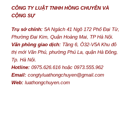
CÔNG TY LUẬT TNHH HỒNG CHUYÊN VÀ
CỘNG SỰ
Trụ sở chính:
5A Ngách 41 Ngõ 172 Phố Đại Từ,
Phường Đại Kim, Quận Hoàng Mai, TP Hà Nội.
Văn phòng giao dịch:
Tầng 6, Ô32-V5A Khu đô
thị mới Văn Phú, phường Phú La, quận Hà Đông,
Tp. Hà Nội.
Hotline:
0975.626.616 hoặc 0973.555.962
Email:
congtyluathongchuyen@gmail.com
Web:
luathongchuyen.com
NGƯỜI VIỆT NAM Ở NƯỚC NGOÀI CÓ ĐƯỢC NHẬN THỪA
KẾ ĐỂ ĐỨNG TÊN TRÊN GCNQSDĐ KHÔNG