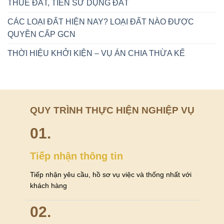
THUÊ ĐẤT, TIỀN SỬ DỤNG ĐẤT
CÁC LOẠI ĐẤT HIỆN NAY? LOẠI ĐẤT NÀO ĐƯỢC
QUYỀN CẤP GCN
THỜI HIỆU KHỞI KIỆN – VỤ ÁN CHIA THỪA KẾ
QUY TRÌNH THỰC HIỆN NGHIỆP VỤ
01.
Tiếp nhận thông tin
Tiếp nhận yêu cầu, hồ sơ vụ việc và thống nhất với
khách hàng
02.