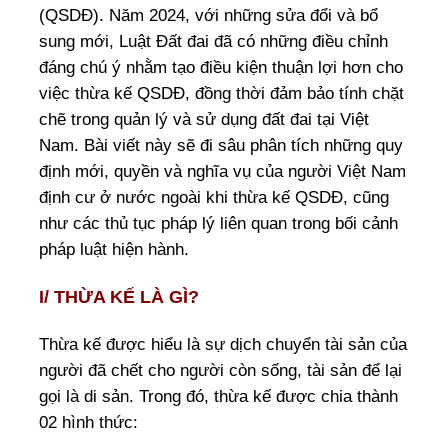
CÙNG BẠN
(QSDĐ). Năm 2024, với những sửa đổi và bổ
sung mới, Luật Đất đai đã có những điều chỉnh
LIÊN HỆ
đáng chú ý nhằm tạo điều kiện thuận lợi hơn cho
TÌM HIỂU THÊM
việc thừa kế QSDĐ, đồng thời đảm bảo tính chặt
chẽ trong quản lý và sử dụng đất đai tại Việt
Nam. Bài viết này sẽ đi sâu phân tích những quy
định mới, quyền và nghĩa vụ của người Việt Nam
định cư ở nước ngoài khi thừa kế QSDĐ, cũng
như các thủ tục pháp lý liên quan trong bối cảnh
pháp luật hiện hành.
I/ THỪA KẾ LÀ GÌ?
Thừa kế được hiểu là sự dịch chuyển tài sản của
người đã chết cho người còn sống, tài sản để lại
gọi là di sản. Trong đó, thừa kế được chia thành
02 hình thức: