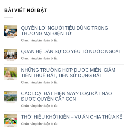
BÀI VIẾT NỔI BẬT
QUYỀN LỢI NGƯỜI TIÊU DÙNG TRONG
THƯƠNG MẠI ĐIỆN TỬ
ở
Chức năng bình luận bị tắt
QUYỀN
LỢI
QUAN HỆ DÂN SỰ CÓ YẾU TỐ NƯỚC NGOÀI
NGƯỜI
ở
Chức năng bình luận bị tắt
TIÊU
QUAN
DÙNG
HỆ
TRONG
NHỮNG TRƯỜNG HỢP ĐƯỢC MIỄN, GIẢM
DÂN
THƯƠNG
TIỀN THUÊ ĐẤT, TIỀN SỬ DỤNG ĐẤT
SỰ
MẠI
ở
Chức năng bình luận bị tắt
CÓ
ĐIỆN
NHỮNG
YẾU
TỬ
TRƯỜNG
TỐ
CÁC LOẠI ĐẤT HIỆN NAY? LOẠI ĐẤT NÀO
HỢP
NƯỚC
ĐƯỢC QUYỀN CẤP GCN
ĐƯỢC
NGOÀI
ở
Chức năng bình luận bị tắt
MIỄN,
CÁC
GIẢM
LOẠI
TIỀN
THỜI HIỆU KHỞI KIỆN – VỤ ÁN CHIA THỪA KẾ
ĐẤT
THUÊ
ở
Chức năng bình luận bị tắt
HIỆN
ĐẤT,