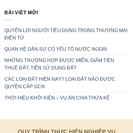
THỜI
NAY?
TIỀN
HIỆU
LOẠI
SỬ
KHỞI
BÀI VIẾT MỚI
ĐẤT
DỤNG
KIỆN
NÀO
ĐẤT
–
ĐƯỢC
VỤ
QUYỀN
QUYỀN LỢI NGƯỜI TIÊU DÙNG TRONG THƯƠNG MẠI
ÁN
CẤP
CHIA
GCN
ĐIỆN TỬ
THỪA
KẾ
QUAN HỆ DÂN SỰ CÓ YẾU TỐ NƯỚC NGOÀI
NHỮNG TRƯỜNG HỢP ĐƯỢC MIỄN, GIẢM TIỀN
THUÊ ĐẤT, TIỀN SỬ DỤNG ĐẤT
CÁC LOẠI ĐẤT HIỆN NAY? LOẠI ĐẤT NÀO ĐƯỢC
QUYỀN CẤP GCN
THỜI HIỆU KHỞI KIỆN – VỤ ÁN CHIA THỪA KẾ
QUY TRÌNH THỰC HIỆN NGHIỆP VỤ