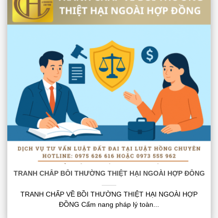
TRANH CHẤP BỒI THƯỜNG THIỆT HẠI NGOÀI HỢP ĐỒNG
TRANH CHẤP VỀ BỒI THƯỜNG THIỆT HẠI NGOÀI HỢP
ĐỒNG Cẩm nang pháp lý toàn...