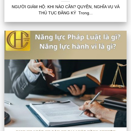
NGƯỜI GIÁM HỘ: KHI NÀO CẦN? QUYỀN, NGHĨA VỤ VÀ
THỦ TỤC ĐĂNG KÝ Trong...