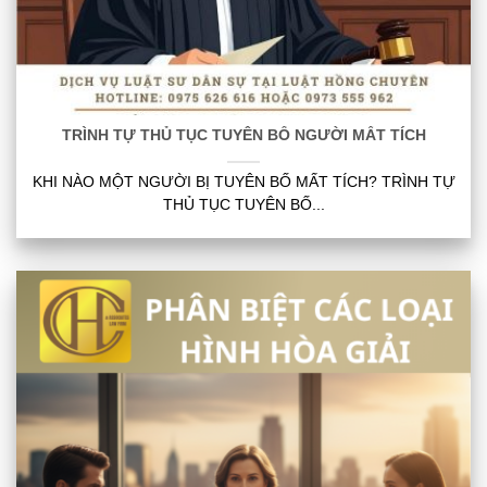
TRÌNH TỰ THỦ TỤC TUYÊN BỐ NGƯỜI MẤT TÍCH
KHI NÀO MỘT NGƯỜI BỊ TUYÊN BỐ MẤT TÍCH? TRÌNH TỰ
THỦ TỤC TUYÊN BỐ...