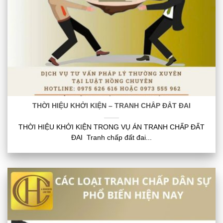
THỜI HIỆU KHỞI KIỆN – TRANH CHẤP ĐẤT ĐAI
THỜI HIỆU KHỞI KIỆN TRONG VỤ ÁN TRANH CHẤP ĐẤT
ĐAI Tranh chấp đất đai...