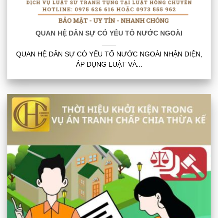
QUAN HỆ DÂN SỰ CÓ YẾU TỐ NƯỚC NGOÀI
QUAN HỆ DÂN SỰ CÓ YẾU TỐ NƯỚC NGOÀI NHẬN DIỆN,
ÁP DỤNG LUẬT VÀ...