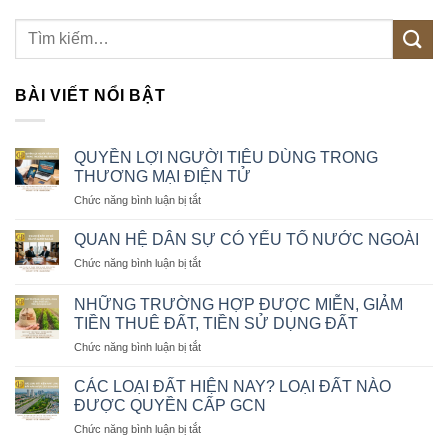
BÀI VIẾT NỔI BẬT
QUYỀN LỢI NGƯỜI TIÊU DÙNG TRONG
THƯƠNG MẠI ĐIỆN TỬ
ở
Chức năng bình luận bị tắt
QUYỀN
LỢI
QUAN HỆ DÂN SỰ CÓ YẾU TỐ NƯỚC NGOÀI
NGƯỜI
ở
Chức năng bình luận bị tắt
TIÊU
QUAN
DÙNG
HỆ
TRONG
NHỮNG TRƯỜNG HỢP ĐƯỢC MIỄN, GIẢM
DÂN
THƯƠNG
TIỀN THUÊ ĐẤT, TIỀN SỬ DỤNG ĐẤT
SỰ
MẠI
ở
Chức năng bình luận bị tắt
CÓ
ĐIỆN
NHỮNG
YẾU
TỬ
TRƯỜNG
TỐ
CÁC LOẠI ĐẤT HIỆN NAY? LOẠI ĐẤT NÀO
HỢP
NƯỚC
ĐƯỢC QUYỀN CẤP GCN
ĐƯỢC
NGOÀI
ở
Chức năng bình luận bị tắt
MIỄN,
CÁC
GIẢM