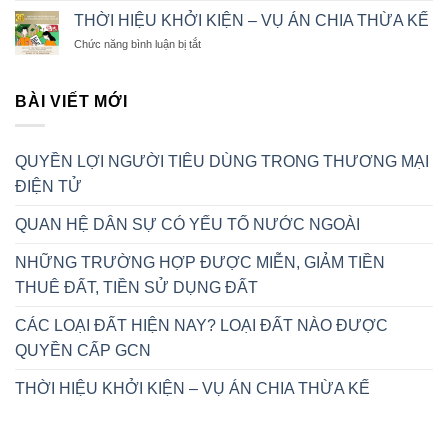
LOẠI
TIỀN
THỜI HIỆU KHỞI KIỆN – VỤ ÁN CHIA THỪA KẾ
ĐẤT
THUÊ
ở
Chức năng bình luận bị tắt
HIỆN
ĐẤT,
THỜI
NAY?
TIỀN
HIỆU
LOẠI
SỬ
KHỞI
BÀI VIẾT MỚI
ĐẤT
DỤNG
KIỆN
NÀO
ĐẤT
–
ĐƯỢC
VỤ
QUYỀN
QUYỀN LỢI NGƯỜI TIÊU DÙNG TRONG THƯƠNG MẠI
ÁN
CẤP
CHIA
GCN
ĐIỆN TỬ
THỪA
KẾ
QUAN HỆ DÂN SỰ CÓ YẾU TỐ NƯỚC NGOÀI
NHỮNG TRƯỜNG HỢP ĐƯỢC MIỄN, GIẢM TIỀN
THUÊ ĐẤT, TIỀN SỬ DỤNG ĐẤT
CÁC LOẠI ĐẤT HIỆN NAY? LOẠI ĐẤT NÀO ĐƯỢC
QUYỀN CẤP GCN
THỜI HIỆU KHỞI KIỆN – VỤ ÁN CHIA THỪA KẾ