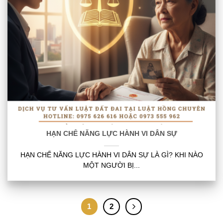
HẠN CHẾ NĂNG LỰC HÀNH VI DÂN SỰ
HẠN CHẾ NĂNG LỰC HÀNH VI DÂN SỰ LÀ GÌ? KHI NÀO
MỘT NGƯỜI BỊ...
1
2