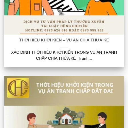
THỜI HIỆU KHỞI KIỆN – VỤ ÁN CHIA THỪA KẾ
XÁC ĐỊNH THỜI HIỆU KHỞI KIỆN TRONG VỤ ÁN TRANH
CHẤP CHIA THỪA KẾ Tranh...