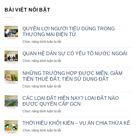
BÀI VIẾT NỔI BẬT
QUYỀN LỢI NGƯỜI TIÊU DÙNG TRONG
THƯƠNG MẠI ĐIỆN TỬ
ở
Chức năng bình luận bị tắt
QUYỀN
LỢI
QUAN HỆ DÂN SỰ CÓ YẾU TỐ NƯỚC NGOÀI
NGƯỜI
ở
Chức năng bình luận bị tắt
TIÊU
QUAN
DÙNG
HỆ
TRONG
NHỮNG TRƯỜNG HỢP ĐƯỢC MIỄN, GIẢM
DÂN
THƯƠNG
TIỀN THUÊ ĐẤT, TIỀN SỬ DỤNG ĐẤT
SỰ
MẠI
ở
Chức năng bình luận bị tắt
CÓ
ĐIỆN
NHỮNG
YẾU
TỬ
TRƯỜNG
TỐ
CÁC LOẠI ĐẤT HIỆN NAY? LOẠI ĐẤT NÀO
HỢP
NƯỚC
ĐƯỢC QUYỀN CẤP GCN
ĐƯỢC
NGOÀI
ở
Chức năng bình luận bị tắt
MIỄN,
CÁC
GIẢM
LOẠI
TIỀN
THỜI HIỆU KHỞI KIỆN – VỤ ÁN CHIA THỪA KẾ
ĐẤT
THUÊ
ở
Chức năng bình luận bị tắt
HIỆN
ĐẤT,
THỜI