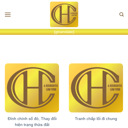
Chuyển
đến
nội
Cấp đổi sổ đỏ
dung
[gtranslate]
Cấp đổi sổ đỏ
Đính chính sổ đỏ, Thay đổi
Tranh chấp lối đi chung
hiện trạng thửa đất