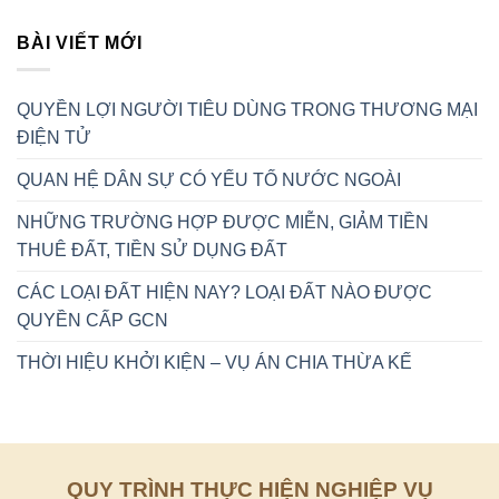
NAY?
TIỀN
HIỆU
LOẠI
SỬ
KHỞI
BÀI VIẾT MỚI
ĐẤT
DỤNG
KIỆN
NÀO
ĐẤT
–
ĐƯỢC
VỤ
QUYỀN
QUYỀN LỢI NGƯỜI TIÊU DÙNG TRONG THƯƠNG MẠI
ÁN
CẤP
CHIA
GCN
ĐIỆN TỬ
THỪA
KẾ
QUAN HỆ DÂN SỰ CÓ YẾU TỐ NƯỚC NGOÀI
NHỮNG TRƯỜNG HỢP ĐƯỢC MIỄN, GIẢM TIỀN
THUÊ ĐẤT, TIỀN SỬ DỤNG ĐẤT
CÁC LOẠI ĐẤT HIỆN NAY? LOẠI ĐẤT NÀO ĐƯỢC
QUYỀN CẤP GCN
THỜI HIỆU KHỞI KIỆN – VỤ ÁN CHIA THỪA KẾ
QUY TRÌNH THỰC HIỆN NGHIỆP VỤ