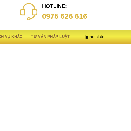
HOTLINE:
0975 626 616
CH VỤ KHÁC
TƯ VẤN PHÁP LUẬT
[gtranslate]