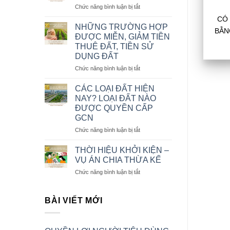
ở
D
Chức năng bình luận bị tắt
DÙNG
QUAN
TRONG
CÓ
HỆ
THƯƠNG
NHỮNG TRƯỜNG HỢP
BẰN
DÂN
MẠI
ĐƯỢC MIỄN, GIẢM TIỀN
SỰ
ĐIỆN
THUÊ ĐẤT, TIỀN SỬ
CÓ
TỬ
DỤNG ĐẤT
YẾU
TỐ
ở
Chức năng bình luận bị tắt
NƯỚC
NHỮNG
NGOÀI
TRƯỜNG
CÁC LOẠI ĐẤT HIỆN
HỢP
NAY? LOẠI ĐẤT NÀO
ĐƯỢC
ĐƯỢC QUYỀN CẤP
MIỄN,
GCN
GIẢM
TIỀN
ở
Chức năng bình luận bị tắt
THUÊ
CÁC
ĐẤT,
LOẠI
THỜI HIỆU KHỞI KIỆN –
TIỀN
ĐẤT
VỤ ÁN CHIA THỪA KẾ
SỬ
HIỆN
ở
Chức năng bình luận bị tắt
DỤNG
NAY?
THỜI
ĐẤT
LOẠI
HIỆU
ĐẤT
KHỞI
BÀI VIẾT MỚI
NÀO
KIỆN
ĐƯỢC
–
QUYỀN
VỤ
CẤP