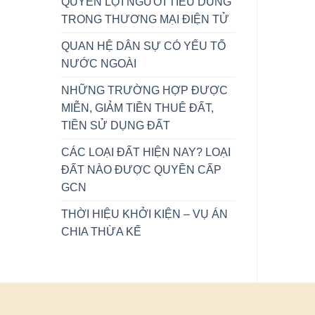
QUYỀN LỢI NGƯỜI TIÊU DÙNG
ÁN
GCN
CHIA
TRONG THƯƠNG MẠI ĐIỆN TỬ
THỪA
KẾ
QUAN HỆ DÂN SỰ CÓ YẾU TỐ
NƯỚC NGOÀI
NHỮNG TRƯỜNG HỢP ĐƯỢC
MIỄN, GIẢM TIỀN THUÊ ĐẤT,
TIỀN SỬ DỤNG ĐẤT
CÁC LOẠI ĐẤT HIỆN NAY? LOẠI
ĐẤT NÀO ĐƯỢC QUYỀN CẤP
GCN
THỜI HIỆU KHỞI KIỆN – VỤ ÁN
CHIA THỪA KẾ