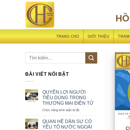
Chuyển
đến
HỒ
nội
dung
TRANG CHỦ
GIỚI THIỆU
TRAN
BÀI VIẾT NỔI BẬT
QUYỀN LỢI NGƯỜI
TIÊU DÙNG TRONG
THƯƠNG MẠI ĐIỆN TỬ
ở
Chức năng bình luận bị tắt
QUYỀN
LỢI
QUAN HỆ DÂN SỰ CÓ
NGƯỜI
YẾU TỐ NƯỚC NGOÀI
C
TIÊU