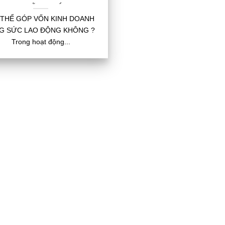
OANH BẰNG SỨC LAO
ĐỘNG KHÔNG
 THỂ GÓP VỐN KINH DOANH
G SỨC LAO ĐỘNG KHÔNG ?
Trong hoạt động...