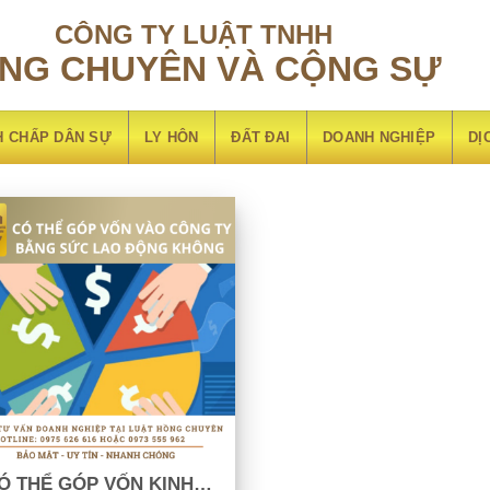
CÔNG TY LUẬT TNHH
NG CHUYÊN VÀ CỘNG SỰ
H CHẤP DÂN SỰ
LY HÔN
ĐẤT ĐAI
DOANH NGHIỆP
DỊ
Ó THỂ GÓP VỐN KINH