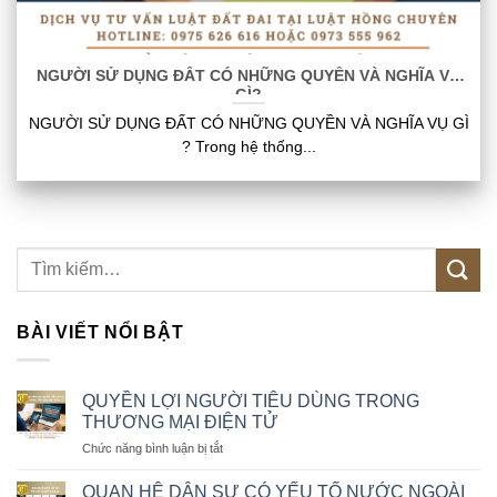
NGƯỜI SỬ DỤNG ĐẤT CÓ NHỮNG QUYỀN VÀ NGHĨA VỤ
GÌ?
NGƯỜI SỬ DỤNG ĐẤT CÓ NHỮNG QUYỀN VÀ NGHĨA VỤ GÌ
? Trong hệ thống...
BÀI VIẾT NỔI BẬT
QUYỀN LỢI NGƯỜI TIÊU DÙNG TRONG
THƯƠNG MẠI ĐIỆN TỬ
ở
Chức năng bình luận bị tắt
QUYỀN
LỢI
QUAN HỆ DÂN SỰ CÓ YẾU TỐ NƯỚC NGOÀI