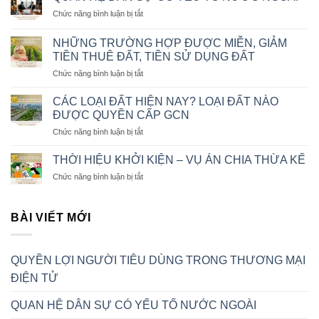
NGƯỜI
ở
Chức năng bình luận bị tắt
TIÊU
QUAN
DÙNG
HỆ
TRONG
NHỮNG TRƯỜNG HỢP ĐƯỢC MIỄN, GIẢM
DÂN
THƯƠNG
TIỀN THUÊ ĐẤT, TIỀN SỬ DỤNG ĐẤT
SỰ
MẠI
ở
Chức năng bình luận bị tắt
CÓ
ĐIỆN
NHỮNG
YẾU
TỬ
TRƯỜNG
TỐ
CÁC LOẠI ĐẤT HIỆN NAY? LOẠI ĐẤT NÀO
HỢP
NƯỚC
ĐƯỢC QUYỀN CẤP GCN
ĐƯỢC
NGOÀI
ở
Chức năng bình luận bị tắt
MIỄN,
CÁC
GIẢM
LOẠI
TIỀN
THỜI HIỆU KHỞI KIỆN – VỤ ÁN CHIA THỪA KẾ
ĐẤT
THUÊ
ở
Chức năng bình luận bị tắt
HIỆN
ĐẤT,
THỜI
NAY?
TIỀN
HIỆU
LOẠI
SỬ
KHỞI
BÀI VIẾT MỚI
ĐẤT
DỤNG
KIỆN
NÀO
ĐẤT
–
ĐƯỢC
VỤ
QUYỀN
QUYỀN LỢI NGƯỜI TIÊU DÙNG TRONG THƯƠNG MẠI
ÁN
CẤP
CHIA
GCN
ĐIỆN TỬ
THỪA
KẾ
QUAN HỆ DÂN SỰ CÓ YẾU TỐ NƯỚC NGOÀI