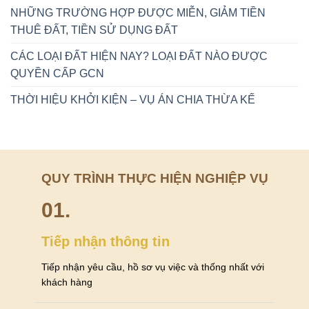
NHỮNG TRƯỜNG HỢP ĐƯỢC MIỄN, GIẢM TIỀN
THUÊ ĐẤT, TIỀN SỬ DỤNG ĐẤT
CÁC LOẠI ĐẤT HIỆN NAY? LOẠI ĐẤT NÀO ĐƯỢC
QUYỀN CẤP GCN
THỜI HIỆU KHỞI KIỆN – VỤ ÁN CHIA THỪA KẾ
QUY TRÌNH THỰC HIỆN NGHIỆP VỤ
01.
Tiếp nhận thông tin
Tiếp nhận yêu cầu, hồ sơ vụ việc và thống nhất với
khách hàng