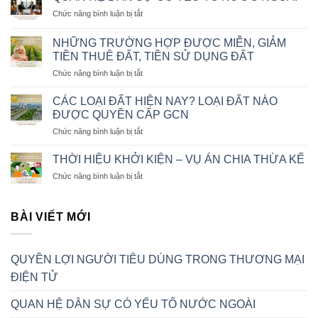
NGƯỜI
ở
Chức năng bình luận bị tắt
TIÊU
QUAN
DÙNG
HỆ
TRONG
NHỮNG TRƯỜNG HỢP ĐƯỢC MIỄN, GIẢM
DÂN
THƯƠNG
TIỀN THUÊ ĐẤT, TIỀN SỬ DỤNG ĐẤT
SỰ
MẠI
ở
Chức năng bình luận bị tắt
CÓ
ĐIỆN
NHỮNG
YẾU
TỬ
TRƯỜNG
TỐ
CÁC LOẠI ĐẤT HIỆN NAY? LOẠI ĐẤT NÀO
HỢP
NƯỚC
ĐƯỢC QUYỀN CẤP GCN
ĐƯỢC
NGOÀI
ở
Chức năng bình luận bị tắt
MIỄN,
CÁC
GIẢM
LOẠI
TIỀN
THỜI HIỆU KHỞI KIỆN – VỤ ÁN CHIA THỪA KẾ
ĐẤT
THUÊ
ở
Chức năng bình luận bị tắt
HIỆN
ĐẤT,
THỜI
NAY?
TIỀN
HIỆU
LOẠI
SỬ
KHỞI
BÀI VIẾT MỚI
ĐẤT
DỤNG
KIỆN
NÀO
ĐẤT
–
ĐƯỢC
VỤ
QUYỀN
QUYỀN LỢI NGƯỜI TIÊU DÙNG TRONG THƯƠNG MẠI
ÁN
CẤP
CHIA
GCN
ĐIỆN TỬ
THỪA
KẾ
QUAN HỆ DÂN SỰ CÓ YẾU TỐ NƯỚC NGOÀI