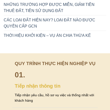
NHỮNG TRƯỜNG HỢP ĐƯỢC MIỄN, GIẢM TIỀN
THUÊ ĐẤT, TIỀN SỬ DỤNG ĐẤT
CÁC LOẠI ĐẤT HIỆN NAY? LOẠI ĐẤT NÀO ĐƯỢC
QUYỀN CẤP GCN
THỜI HIỆU KHỞI KIỆN – VỤ ÁN CHIA THỪA KẾ
QUY TRÌNH THỰC HIỆN NGHIỆP VỤ
01.
Tiếp nhận thông tin
Tiếp nhận yêu cầu, hồ sơ vụ việc và thống nhất với
khách hàng