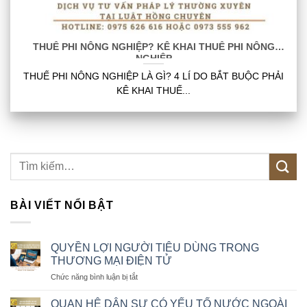
THUẾ PHI NÔNG NGHIỆP? KÊ KHAI THUẾ PHI NÔNG
NGHIỆP
THUẾ PHI NÔNG NGHIỆP LÀ GÌ? 4 LÍ DO BẮT BUỘC PHẢI
KÊ KHAI THUẾ...
BÀI VIẾT NỔI BẬT
QUYỀN LỢI NGƯỜI TIÊU DÙNG TRONG
THƯƠNG MẠI ĐIỆN TỬ
ở
Chức năng bình luận bị tắt
QUYỀN
LỢI
QUAN HỆ DÂN SỰ CÓ YẾU TỐ NƯỚC NGOÀI